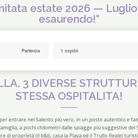
imitata estate 2026 — Luglio
esaurendo!"
1 ospite
Navigate
backward
to
LLA, 3 DIVERSE STRUTTURE
interact
STESSA OSPITALITA!
with
the
calendar
and
per entrare nel Salento più vero, in un posto autentico e fam
select
famiglia, a pochi chilometri dalle spiagge più suggestive del
a
ure di proprietà (il b&b, casa la Playa ed il Trullo Reale) turist