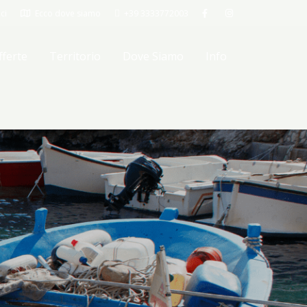
ci
Ecco dove siamo
+39 3333772003
fferte
Territorio
Dove Siamo
Info