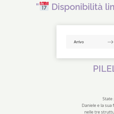
"
Disponibilità l
Navigate
forward
to
interact
PILE
with
the
calendar
and
select
State 
a
Daniele e la sua 
date.
nelle tre strutt