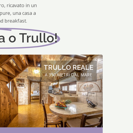
o, ricavato in un
ppure, una casa a
nd breakfast.
 o Trullo!
TRULLO REALE
A 350 METRI DAL MARE