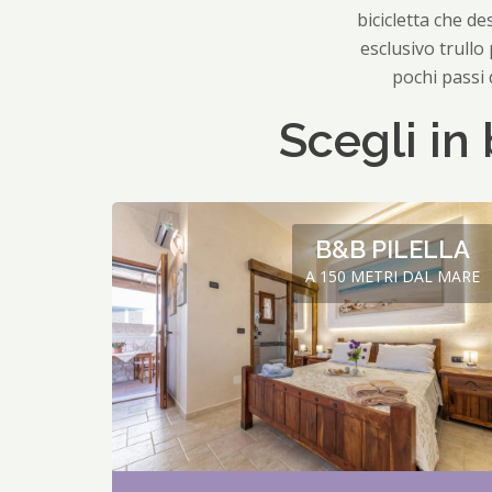
Press
bicicletta che d
the
esclusivo trullo
question
pochi passi 
mark
Scegli in
key
to
get
the
keyboard
B&B PILELLA
shortcuts
A 150 METRI DAL MARE
for
changing
dates.