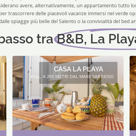
date.
esiderano avere, alternativamente, un appartamento tutto lor
Press
 per trascorrere delle piacevoli vacanze immersi nel verde o
the
dalle spiagge più belle del Salento o la convivialità del bed a
question
 basso tra
B&B, La Playa
mark
key
to
get
the
CASA LA PLAYA
keyboard
A 200 METRI DAL MARE SABBIOSO
shortcuts
for
changing
dates.