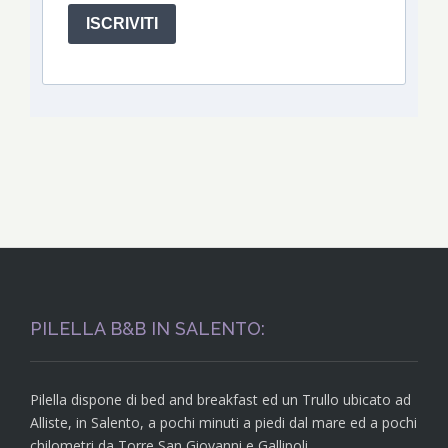
ISCRIVITI
PILELLA B&B IN SALENTO:
Pilella dispone di bed and breakfast ed un Trullo ubicato ad
Alliste, in Salento, a pochi minuti a piedi dal mare ed a pochi
chilometri da Torre San Giovanni e Gallipoli.