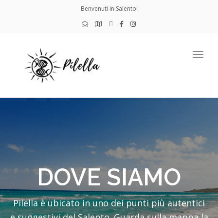
Benvenuti in Salento!
Togg
navig
DOVE SIAMO
Pilella è ubicato in uno dei punti più autentici
e suggestivi del Salento. Guarda sulla mappa la