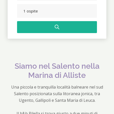
forward
Navigate
to
backward
1 ospite
interact
to
with
interact
the
with
calendar
the
and
calendar
select
and
a
select
date.
a
Siamo nel Salento nella
Press
date.
Marina di Alliste
the
Press
question
the
Una piccola e tranquilla località balneare nel sud
mark
question
Salento posizionata sulla litoranea jonica, tra
key
mark
Ugento, Gallipoli e Santa Maria di Leuca.
to
key
get
to
Il b&b Pilella si trova giusto a due minuti di