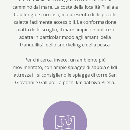
the
get
cammino dal mare. La costa della località Pilella a
keyboard
the
Capilungo è rocciosa, ma presenta delle piccole
shortcuts
keyboard
calette facilmente accessibili. La conformazione
for
shortcuts
piatta dello scoglio, il mare limpido e pulito si
changing
for
adatta in particolar modo agli amanti della
dates.
changing
tranquillità, dello snorkeling e della pesca.
dates.
Per chi cerca, invece, un ambiente più
movimentato, con ampie spiagge di sabbia e lidi
attrezzati, si consigliano le spiagge di torre San
Giovanni e Gallipoli, a pochi km dal b&b Pilella.