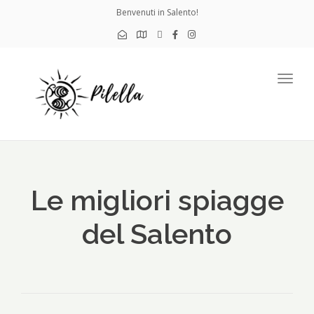
Benvenuti in Salento!
Togg
navig
Le migliori spiagge
del Salento