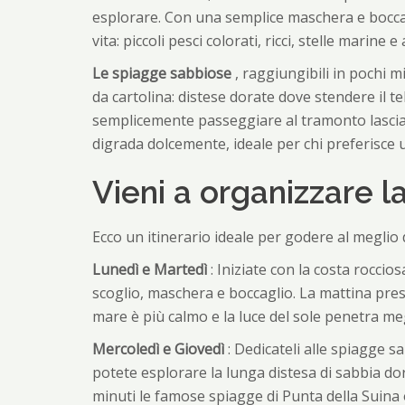
esplorare. Con una semplice maschera e bocca
vita: piccoli pesci colorati, ricci, stelle marin
Le spiagge sabbiose
, raggiungibili in pochi m
da cartolina: distese dorate dove stendere il te
semplicemente passeggiare al tramonto lasciand
digrada dolcemente, ideale per chi preferisce
Vieni a organizzare l
Ecco un itinerario ideale per godere al meglio
Lunedì e Martedì
: Iniziate con la costa roccio
scoglio, maschera e boccaglio. La mattina pres
mare è più calmo e la luce del sole penetra megl
Mercoledì e Giovedì
: Dedicateli alle spiagge s
potete esplorare la lunga distesa di sabbia d
minuti le famose spiagge di Punta della Suina o