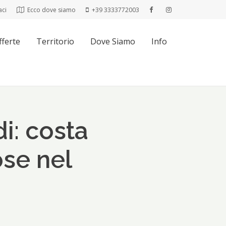
aci
Ecco dove siamo
+39 3333772003
fferte
Territorio
Dove Siamo
Info
i: costa
ose nel