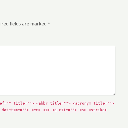
ired fields are marked *
ef="" title=""> <abbr title=""> <acronym title="">
 datetime=""> <em> <i> <q cite=""> <s> <strike>