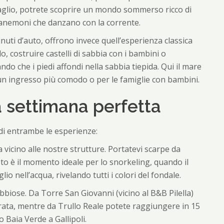
glio, potrete scoprire un mondo sommerso ricco di
e e anemoni che danzano con la corrente.
inuti d’auto, offrono invece quell’esperienza classica
lo, costruire castelli di sabbia con i bambini o
o che i piedi affondi nella sabbia tiepida. Qui il mare
 un ingresso più comodo o per le famiglie con bambini.
a settimana perfetta
 di entrambe le esperienze:
sa vicino alle nostre strutture. Portatevi scarpe da
to è il momento ideale per lo snorkeling, quando il
io nell’acqua, rivelando tutti i colori del fondale.
abbiose. Da Torre San Giovanni (vicino al B&B Pilella)
orata, mentre da Trullo Reale potete raggiungere in 15
 Baia Verde a Gallipoli.