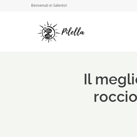
Benvenuti in Salento!
Il megl
roccio